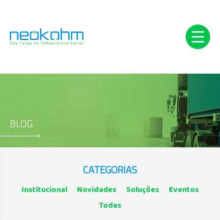
HOME
EMPRESA
SOLUÇÕES
INTEGRAÇÕES
CASES
CATEGORIAS
BLOG
Institucional
Novidades
Soluções
Eventos
CONTATO
Todas