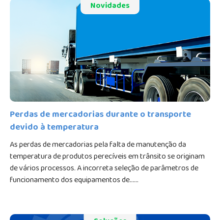
planeta. Para garantir que a alimentação chegue......
Novidades
Perdas de mercadorias durante o transporte
devido à temperatura
As perdas de mercadorias pela falta de manutenção da
temperatura de produtos perecíveis em trânsito se originam
de vários processos. A incorreta seleção de parâmetros de
funcionamento dos equipamentos de......