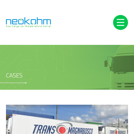
HOME
EMPRESA
SOLUÇÕES
INTEGRAÇÕES
CASES
BLOG
CONTATO