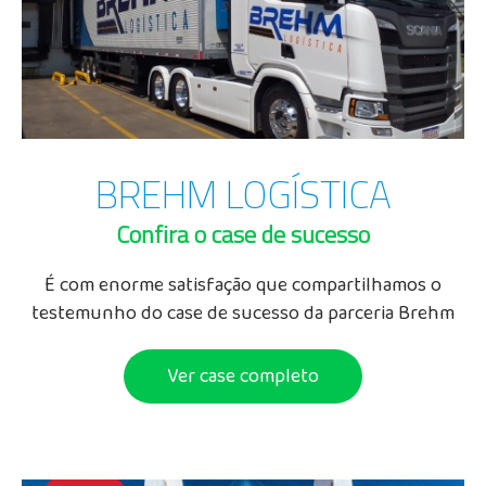
BREHM LOGÍSTICA
Confira o case de sucesso
É com enorme satisfação que compartilhamos o
testemunho do case de sucesso da parceria Brehm
& Neokohm! Tales Amaral - Gerente de Logística da
Brehm...
Ver case completo