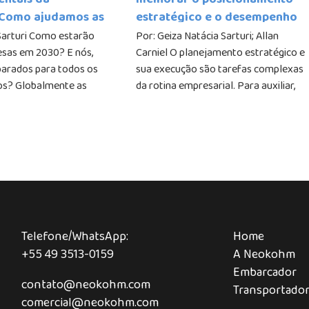
entais da
melhorar o posicionamento
Como ajudamos as
estratégico e o desempenho
o Planeta?
do Transporte Refrigerado
Sarturi Como estarão
Por: Geiza Natácia Sarturi; Allan
sas em 2030? E nós,
Carniel O planejamento estratégico e
arados para todos os
sua execução são tarefas complexas
os? Globalmente as
da rotina empresarial. Para auxiliar,
eocupam-se com seu
diferentes metodologias de definição
e com as causas
e acompanhamento de metas......
is, contudo,
.....
Telefone/WhatsApp:
Home
+55 49 3513-0159
A Neokohm
Embarcador
contato@neokohm.com
Transportado
comercial@neokohm.com