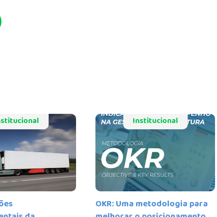
nstitucional
Institucional
ões
OKR: Uma metodologia para